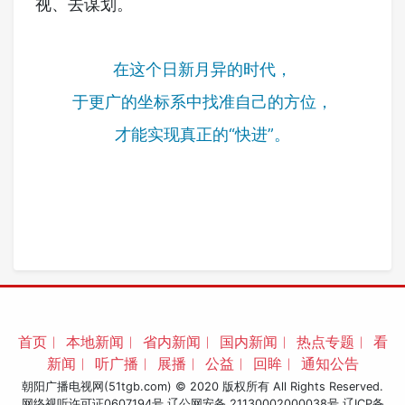
视、去谋划。
在这个日新月异的时代，
于更广的坐标系中找准自己的方位，
才能实现真正的“快进”。
首页
︱
本地新闻
︱
省内新闻
︱
国内新闻
︱
热点专题
︱
看
新闻
︱
听广播
︱
展播
︱
公益
︱
回眸
︱
通知公告
朝阳广播电视网(51tgb.com) © 2020 版权所有 All Rights Reserved.
网络视听许可证0607194号 辽公网安备 21130002000038号
辽ICP备