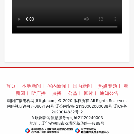
首页
︱
本地新闻
︱
省内新闻
︱
国内新闻
︱
热点专题
︱
看
新闻
︱
听广播
︱
展播
︱
公益
︱
回眸
︱
通知公告
朝阳广播电视网(51tgb.com) © 2020 版权所有 All Rights Reserved.
网络视听许可证0607194号 辽公网安备 21130002000038号
辽ICP备
2020014832号-2
互联网新闻信息服务许可证21120240003
地址：辽宁省朝阳市双塔区新华路一段88号