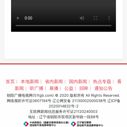
首页
︱
本地新闻
︱
省内新闻
︱
国内新闻
︱
热点专题
︱
看
新闻
︱
听广播
︱
展播
︱
公益
︱
回眸
︱
通知公告
朝阳广播电视网(51tgb.com) © 2020 版权所有 All Rights Reserved.
网络视听许可证0607194号 辽公网安备 21130002000038号
辽ICP备
2020014832号-2
互联网新闻信息服务许可证21120240003
地址：辽宁省朝阳市双塔区新华路一段88号