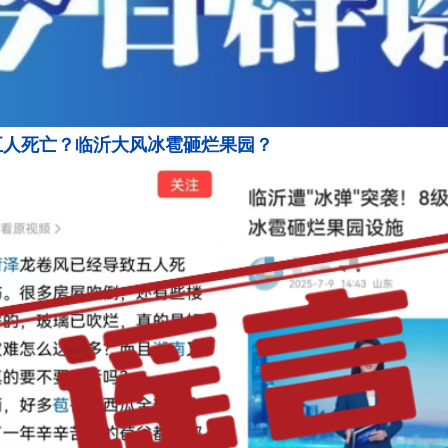
五人死亡？临沂大风冰雹砸烂果园？