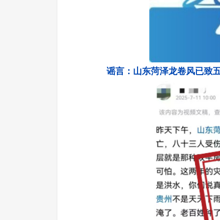
谣言：山东菏泽龙卷风已致