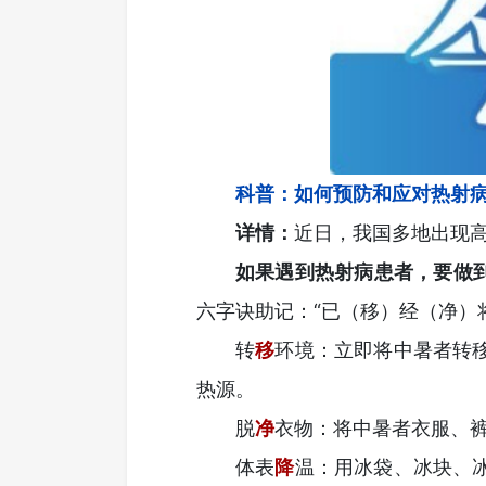
科普：如何预防和应对热射
详情：
近日，我国多地出现高
如果遇到热射病患者，要做
六字诀助记：“已（移）经（净）
转
移
环境：立即将中暑者转
热源。
脱
净
衣物：将中暑者衣服、
体表
降
温：用冰袋、冰块、