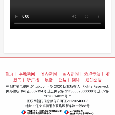
首页
︱
本地新闻
︱
省内新闻
︱
国内新闻
︱
热点专题
︱
看
新闻
︱
听广播
︱
展播
︱
公益
︱
回眸
︱
通知公告
朝阳广播电视网(51tgb.com) © 2020 版权所有 All Rights Reserved.
网络视听许可证0607194号 辽公网安备 21130002000038号
辽ICP备
2020014832号-2
互联网新闻信息服务许可证21120240003
地址：辽宁省朝阳市双塔区新华路一段88号